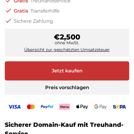
check
Gratis
Treuhandservice
check
Gratis
Transferhilfe
check
Sichere Zahlung
€2,500
ohne MwSt.
Übersicht zur geschätzten Umsatzsteuer
Jetzt kaufen
Preis vorschlagen
Sicherer Domain-Kauf mit Treuhand-
Service